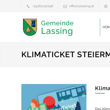
+43361230296
office@lassing.at
Gemeinde
HOM
Lassing
KLIMATICKET STEIER
Klima
Das Klima