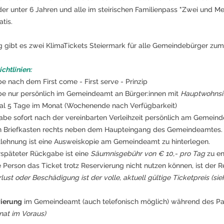
er unter 6 Jahren und alle im steirischen Familienpass "Zwei und M
atis.
g gibt es zwei KlimaTickets Steiermark für alle Gemeindebürger zum
ichtlinien:
e nach dem First come - First serve - Prinzip
e nur persönlich im Gemeindeamt an Bürger:innen mit
Hauptwohnsit
l 5 Tage im Monat (Wochenende nach Verfügbarkeit)
be sofort nach der vereinbarten Verleihzeit persönlich am Gemeind
 Briefkasten rechts neben dem Haupteingang des Gemeindeamtes.
tlehnung ist eine Ausweiskopie am Gemeindeamt zu hinterlegen.
rspäteter Rückgabe ist eine
Säumnisgebühr von € 10,- pro Tag
zu en
 Person das Ticket trotz Reservierung nicht nutzen können, ist der Re
rlust oder Beschädigung ist der volle, aktuell gültige Ticketpreis (si
vierung
im Gemeindeamt (auch telefonisch möglich) während des Pa
nat im Voraus)