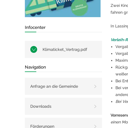
Zwei Kind
fahren gr
In Lassin
Infocenter
Verleih-R
Vergab
Klimaticket_Vertrag.pdf
Vergab
Maxima
Navigation
Rückga
weißen
Bei En
Anfrage an die Gemeinde
Bei ve
andere
Bei Ve
Downloads
Vorreser
einen Mo
Förderungen