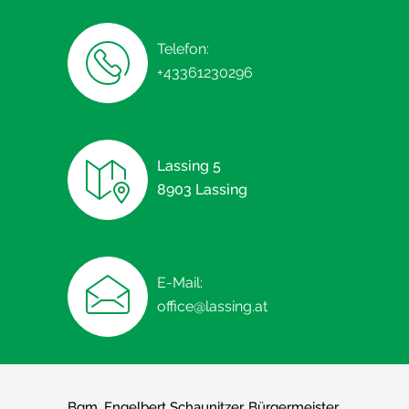
DSGVO dar.
Sofern Sie eine Einwilligung erteilt haben, erfolgt die
Verarbeitung zusätzlich auf Grundlage von Art. 6 Abs. 1 lit. a
Telefon:
DSGVO. Ihre Einwilligung können Sie jederzeit mit Wirkung für die
Zukunft widerrufen.
+43361230296
Lassing 5
8903 Lassing
E-Mail:
office@lassing.at
Bgm. Engelbert Schaunitzer, Bürgermeister